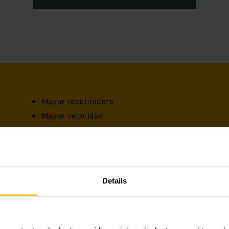
Mayor rendimiento
Mayor velocidad
Fiabilidad en el flujo de materiales
Independencia del personal
Reducción de la tasa de errores
Plazos de entrega reducidos
Details