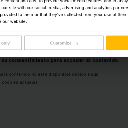
e content and ads, to provide social media features and to analy
 our site with our social media, advertising and analytics partn
utomatizado de última gener
 provided to them or that they’ve collected from your use of their
e our website.
Bohus Noruega
 only
Customize
 su consentimiento para acceder al contenido.
este contenido no está disponible debido a sus
 cookies actuales.