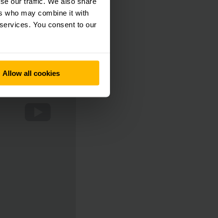
se our traffic. We also share
ers who may combine it with
ación para
 services. You consent to our
Allow all cookies