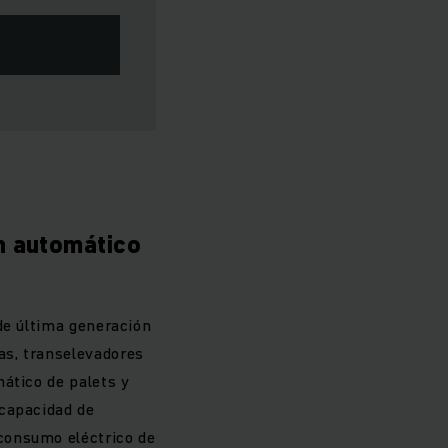
n automático
de última generación
as, transelevadores
ático de palets y
 capacidad de
consumo eléctrico de