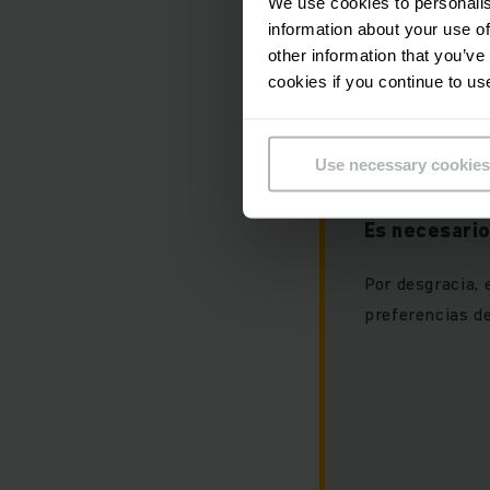
We use cookies to personalis
information about your use of
Sistema a
other information that you’ve
cookies if you continue to us
Use necessary cookies
Es necesario
Por desgracia, 
preferencias de