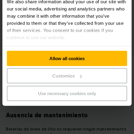
Con un tiempo de carga intermedia de tan solo 30
We also share information about your use of our site with
minutos, la batería de 24 voltios recupera el 50 por
our social media, advertising and analytics partners who
ciento de su capacidad. Tras 80 minutos alcanza el
may combine it with other information that you’ve
estado completo de carga.
provided to them or that they’ve collected from your use
of their services. You consent to our cookies if you
Proceso típico de carga y descarga de una
continue to use our website.
batería de iones de litio
Allow all cookies
Customize
Use necessary cookies only
Ausencia de mantenimiento
Baterías de iones de litio no requieren ningún mantenimiento