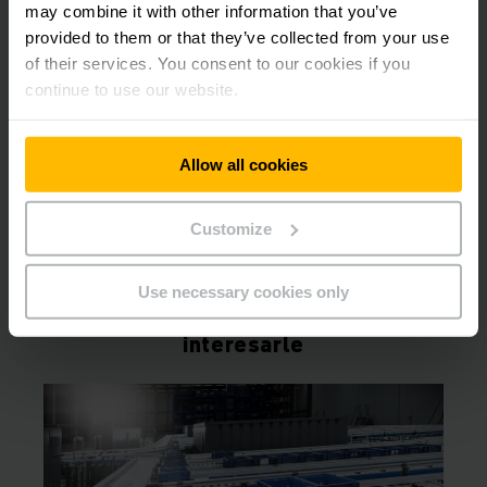
informática actual?
may combine it with other information that you’ve
provided to them or that they’ve collected from your use
of their services. You consent to our cookies if you
continue to use our website.
Descargas
Automatización: Soluciones
Allow all cookies
personalizadas de una sola
fuente
Customize
PDF
(2.1 MB)
Use necessary cookies only
Otros productos que pueden
interesarle