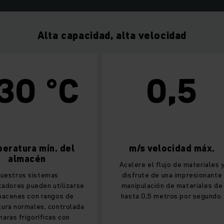
Alta capacidad, alta velocidad
0 °C
0,5
ura mín. del
m/s velocidad máx.
macén
Acelere el flujo de materiales y
os sistemas
disfrute de una impresionante
s pueden utilizarse
manipulación de materiales de
s con rangos de
hasta 0,5 metros por segundo.
rmales, controlada
rigoríficas con