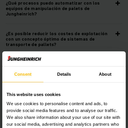
¿Qué procesos puedo automatizar con los
equipos de manipulación de palets de
Jungheinrich?
¿Es posible reducir los costes de explotación
con un concepto óptimo de sistemas de
transporte de pallets?
¿Hasta qué punto son sostenibles los equipos
de manipulación de palets de Jungheinrich?
Consent
Details
About
¿Puedo combinar los sistemas de transporte
de palets de Jungheinrich con otros productos
This website uses cookies
de automatización?
We use cookies to personalise content and ads, to
provide social media features and to analyse our traffic.
We also share information about your use of our site with
¿Es posible integrar los sistemas de
our social media, advertising and analytics partners who
transporte de palés en mi infraestructura