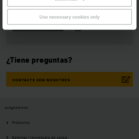
Boletín de noticias
Redes sociales
Use necessary cookies only
SUSCRIBIRSE
AHORA
¿Tiene preguntas?
CONTACTE CON NOSOTROS
Jungheinrich
Productos
Baterías / tecnología de carga