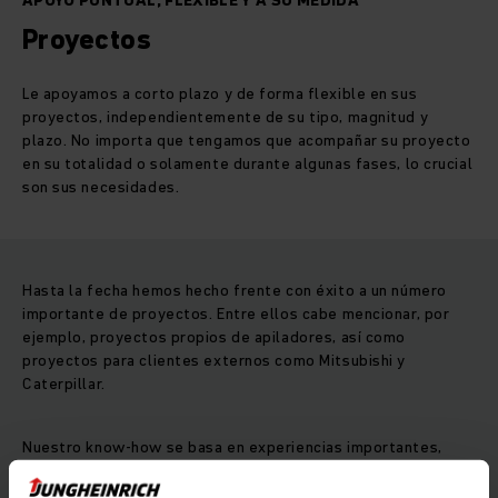
APOYO PUNTUAL, FLEXIBLE Y A SU MEDIDA
Proyectos
Le apoyamos a corto plazo y de forma flexible en sus
proyectos, independientemente de su tipo, magnitud y
plazo. No importa que tengamos que acompañar su proyecto
en su totalidad o solamente durante algunas fases, lo crucial
son sus necesidades.
Hasta la fecha hemos hecho frente con éxito a un número
importante de proyectos. Entre ellos cabe mencionar, por
ejemplo, proyectos propios de apiladores, así como
proyectos para clientes externos como Mitsubishi y
Caterpillar.
Nuestro know-how se basa en experiencias importantes,
desde proyectos pequeños pero compactos y con plazos de
seis meses, hasta grandes proyectos con un presupuesto