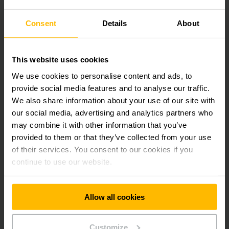
millonario y plazos de aproximadamente tres años. Tan
polifacéticos como los distintos proyectos lo son también
Consent
Details
About
nuestros clientes: junto a clientes del campo de
investigación y desarrollo apoyamos también autoridades en
sus proyectos.
This website uses cookies
We use cookies to personalise content and ads, to
Procesos de probada eficacia
provide social media features and to analyse our traffic.
We also share information about your use of our site with
Estamos a su disposición a la mayor brevedad posible y nos
our social media, advertising and analytics partners who
concentramos en sus necesidades actuales. Nuestro
may combine it with other information that you’ve
proceso de desarrollo escalado nos permite realizar un
provided to them or that they’ve collected from your use
trabajo de desarrollo en estrecha cooperación con usted. La
realización se lleva a cabo mediante principios de ingeniería
of their services. You consent to our cookies if you
simultánea aplicados obteniendo así un alto grado de
continue to use our website.
sinergias.
Allow all cookies
Customize