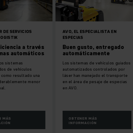
 SERVICIOS
AVO, EL ESPECIALISTA EN
ISTIK
ESPECIAS
encia a través
Buen gusto, entregado
s automáticos
automáticamente
sistemas
Los sistemas de vehículos guiados
de vehículos
automatizados controlados por
mo resultado una
láser han manejado el transporte
rablemente menor
en el área de pesaje de especias
en AVO.
ÁS
OBTENER MÁS
ÓN
INFORMACIÓN