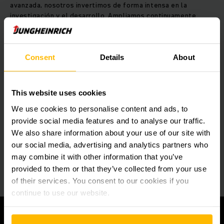
avanzada, nosotros invertimos de forma intensa en la
investigación y el desarrollo. Ampliamos continuamente
nuestra gama de productos para ofrecer tecnologías de
almacenaje nuevas, optimizadas, rentables e
interconectadas. Esto vale tanto para instalaciones nuevas
como para la modernización o ampliación de instalaciones
Consent
Details
About
existentes en todo el mundo.
Nuestra orquesta de automatización actual abarca desde los
vehículos autoguiados y los sistemas de transporte
This website uses cookies
continuo, pasando por los almacenes de piezas pequeñas y
We use cookies to personalise content and ads, to
de palets automáticos, hasta la estrella de la compañía, que
no es otra que nuestro sistema de gestión de almacenes
provide social media features and to analyse our traffic.
compatible con versiones posteriores, el SGA de
We also share information about your use of our site with
Jungheinrich. Como contratista general, entregamos e
our social media, advertising and analytics partners who
integramos todo lo necesario para ofrecer una solución de
may combine it with other information that you’ve
automatización perfectamente coreografiada.
provided to them or that they’ve collected from your use
of their services. You consent to our cookies if you
continue to use our website.