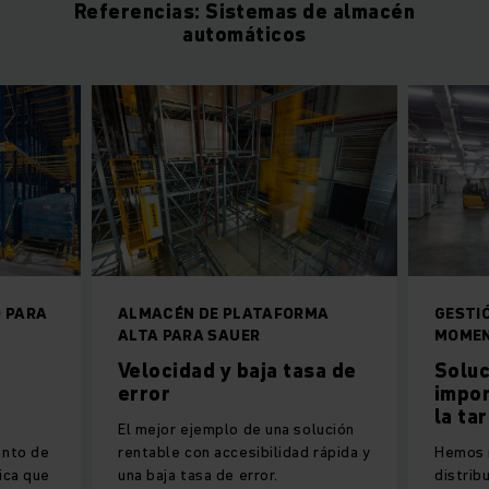
Referencias: Sistemas de almacén
automáticos
 PARA
ALMACÉN DE PLATAFORMA
GESTI
ALTA PARA SAUER
MOME
Velocidad y baja tasa de
Soluc
error
impor
la ta
El mejor ejemplo de una solución
ento de
rentable con accesibilidad rápida y
Hemos r
ica que
una baja tasa de error.
distrib