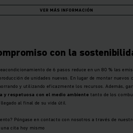
el mejor estado técnico y óptimo de las carretillas, siguien
VER MÁS INFORMACIÓN
elevados de seguridad y sostenibilidad.
cidos de la calidad y prolongada vida útil de nuestras JUN
as reacondicionadas cuenta, al igual que un
montacargas Jun
tía de 12 meses. Ya sean nuevas o usadas, puede confiar en 
ompromiso con la sostenibilid
Reacondicionamiento de 5 estrellas
reacondicionamiento de 6 pasos reduce en un 80 % las emi
producción de unidades nuevas. En lugar de montar nuevos 
stros estándares de calidad de 5 estrellas, cada uno de n
orrando y utilizando eficazmente los recursos. Además, ga
ciona en un centro especializado: recibe un
reacondicionam
ta y respetuosa con el medio ambiente
tanto de los combu
encia del fabricante
. Prestamos especial atención al cump
legado al final de su vida útil.
uridad actuales y se comprueban, revisan y, en su caso, su
os. Además, estas carretillas usadas y reacondicionadas 
ento? Póngase en contacto con nosotros a través de nuestr
gracias al exhaustivo trabajo de limpieza y pintura al que 
e una cita hoy mismo
garantizamos.