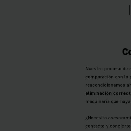
estrellas garantiza 
Estamos tan conven
nuestras carretill
con una garan
C
Nuestro proceso de 
comparación con la 
De acuerdo con nue
reacondicionamos ah
usados se reacondi
eliminación correc
con la compet
maquinaria que haya l
estándares de seg
componentes técnic
¿Necesita asesorami
estado inmejorable 
contacto y conciert