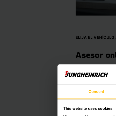
ELIJA EL VEHÍCUL
Asesor on
¿Alquiler o compra? 
necesidades con nues
adecuado.
Consent
OBTENER MÁS IN
This website uses cookies