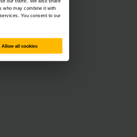
se our traffic. We also share
ers who may combine it with
 services. You consent to our
to
Allow all cookies
 pasos de acuerdo
 más estrictos