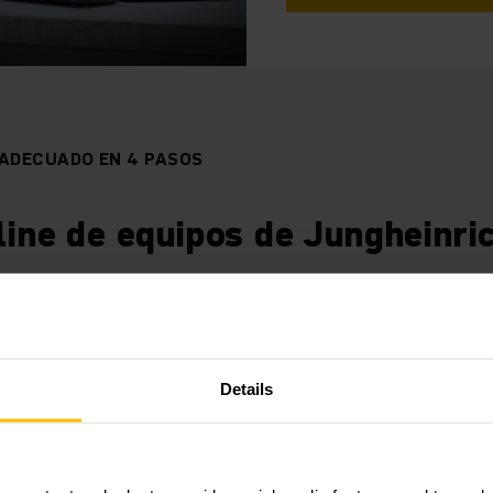
O ADECUADO EN 4 PASOS
line de equipos de Jungheinri
¿Apilado o remolque? ¿Exterior o interior? Encuentre el veh
tro asesor de equipos online. Con sólo unos clics, le sugerir
Details
FORMACIÓN