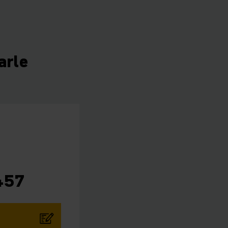
arle
457