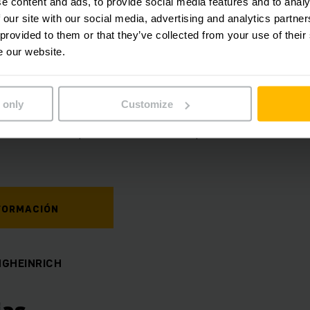
e content and ads, to provide social media features and to analy
 our site with our social media, advertising and analytics partn
 EN EL MÁS MÍNIMO DETALLE
 provided to them or that they’ve collected from your use of their
e our website.
oncepto de reacondicionamien
 only
Customize
nto de nuestros montacargas seminuevos se realiza en seis
rme e idéntico para todos ellos. Cada paso se somete a los
FORMACIÓN
NGHEINRICH