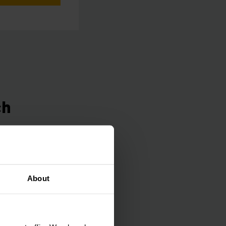
ch
ículo adecuado a sus
á el vehículo
About