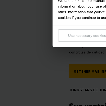
We use cookies to personalis
information about your use of
PERFECCIÓN HASTA
other information that you’ve
cookies if you continue to us
Nuestro c
Use necessary cookies
El reacondicionamie
con un proceso unifo
controles de calidad.
OBTENER MÁS IN
JUNGSTARS DE JU