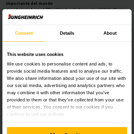
importante del mundo
Jungheinrich es el "Facilitador de la sostenibilidad" en
intralogística
"Queremos una economía sostenible para un mundo
mejor"
Consent
Details
About
OBTENER MÁS INFORMACIÓN
This website uses cookies
We use cookies to personalise content and ads, to
provide social media features and to analyse our traffic.
We also share information about your use of our site with
our social media, advertising and analytics partners who
may combine it with other information that you’ve
provided to them or that they’ve collected from your use
of their services. You consent to our cookies if you
continue to use our website.
01/25/2023