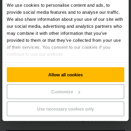
We use cookies to personalise content and ads, to
provide social media features and to analyse our traffic.
We also share information about your use of our site with
our social media, advertising and analytics partners who
may combine it with other information that you’ve
provided to them or that they’ve collected from your use
of their services. You consent to our cookies if you
continue to use our website.
Allow all cookies
INTRALOGÍSTICA SOSTENIBLE.
Customize
Soluciones sostenibles para la
intralogística del futuro
Use necessary cookies only
Como líder de la intralogística sostenible, nos
responsabilizamos a nivel social, ecológico y económico.