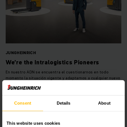
JUNGHEINRICH
We’re the Intralogistics Pioneers
En nuestro ADN se encuentra el cuestionarnos en todo
momento la situación vigente y adaptarnos a cualquier nuevo
desafío de la intralogística. ¿Cómo será el almacén del
futuro? ¿Qué podemos hacer para que su almacén sea aún
más eficiente, sostenible y económico? Descúbralo.
Consent
Details
About
OBTENER MÁS INFORMACIÓN
This website uses cookies