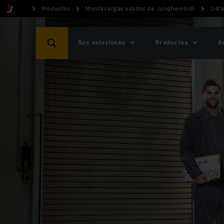
Productos
Montacargas usados de Jungheinrich
List
Sus soluciones
Productos
A