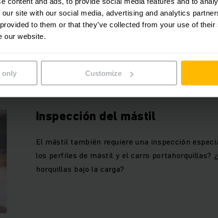
e content and ads, to provide social media features and to analy
ningún caso sustituye la prueba de funcionamiento
 our site with our social media, advertising and analytics partn
un montacargas con motor de combustión, esta 
 provided to them or that they’ve collected from your use of their
e our website.
arranque en frío: ¿la formación de humo es exces
 only
Customize
Inspección del mástil
El mástil también requiere una inspección especia
los perfiles de mástil y el carro portahorquillas? 
horquillas bajo la carga?