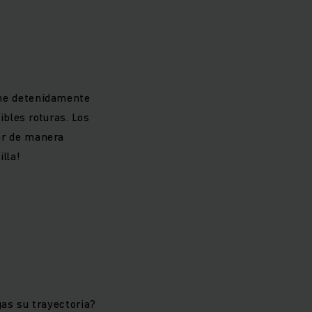
ne detenidamente
ibles roturas. Los
ar de manera
lla!
gas su trayectoria?