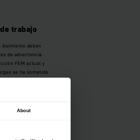
 de trabajo
s. Asimismo deben
nes de advertencia
ección FEM actual y
cargas se ha sometido
nción de accidentes?
About
argas, pero en