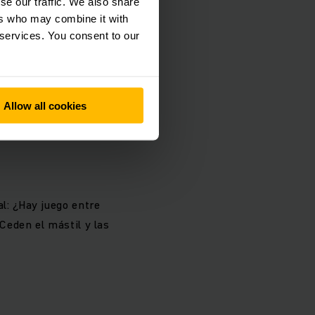
se our traffic. We also share
. ¡Realícela ya! En
ers who may combine it with
comienza con un
 services. You consent to our
iva?
Allow all cookies
l: ¿Hay juego entre
¿Ceden el mástil y las