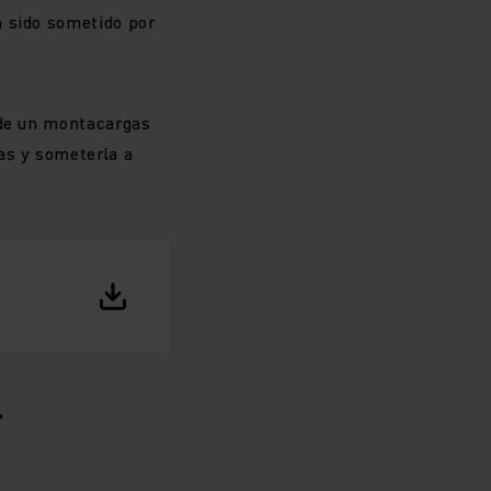
n sido sometido por
 de un montacargas
as y someterla a
l