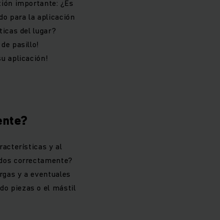
tión importante: ¿Es
do para la aplicación
ticas del lugar?
de pasillo!
su aplicación!
ente?
racterísticas y al
ados correctamente?
rgas y a eventuales
o piezas o el mástil