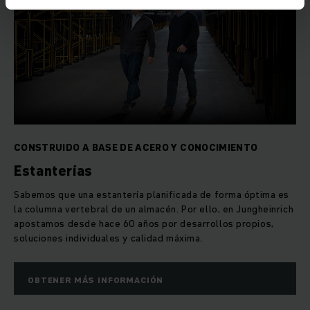
CONSTRUIDO A BASE DE ACERO Y CONOCIMIENTO
Estanterías
Sabemos que una estantería planificada de forma óptima es
la columna vertebral de un almacén. Por ello, en Jungheinrich
apostamos desde hace 60 años por desarrollos propios,
soluciones individuales y calidad máxima.
OBTENER MÁS INFORMACIÓN