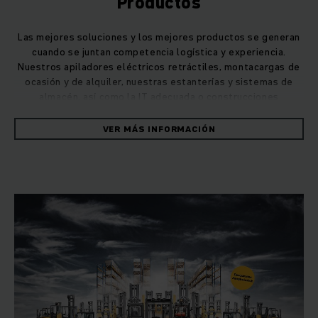
Productos
Las mejores soluciones y los mejores productos se generan
cuando se juntan competencia logística y experiencia.
Nuestros apiladores eléctricos retráctiles, montacargas de
ocasión y de alquiler, nuestras estanterías y sistemas de
almacén, así como la IT adecuada o construcciones
especiales hechas a medida son ejemplos perfectos.
VER MÁS INFORMACIÓN
¿Usted tiene que mover palets, apilar mercancías, preparar
pedidos y asegurar de manera fiable su flujo de materiales y
de mercancías? ¿Y todo ello con la máxima eficiencia,
seguridad y sostenibilidad posible? Encontrará las
respuestas en nuestra gama de productos. Ésta abarca
desde apiladores eléctricos retráctiles de última
generación, pasando por montacargas de ocasión y de
alquiler, hasta montacargas automatizados y sistemas de
estanterías y de almacén sofisticados.
Junto al desarrollo, la producción y venta de montacargas
nuevos, incluido el negocio de sistemas logísticos y la
distribución a distancia, nos concentramos en el alquiler de