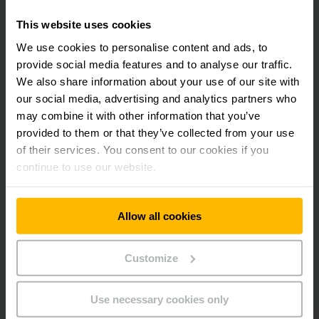
This website uses cookies
We use cookies to personalise content and ads, to
provide social media features and to analyse our traffic.
PAQUETE COMPLETO ÚNICO
We also share information about your use of our site with
Baterías / tecnología de carga
our social media, advertising and analytics partners who
may combine it with other information that you’ve
El uso eficiente de la energía es un punto central de nuestra
provided to them or that they’ve collected from your use
oferta. Como único proveedor desarrollamos y producimos
of their services. You consent to our cookies if you
no solo las carretillas y los mandos, sino también el
software, las baterías y la tecnología de carga. Un sistema
continue to use our website.
integral de un único proveedor en beneficio del cliente.
Allow all cookies
OBTENER MÁS INFORMACIÓN
Customize
Use necessary cookies only