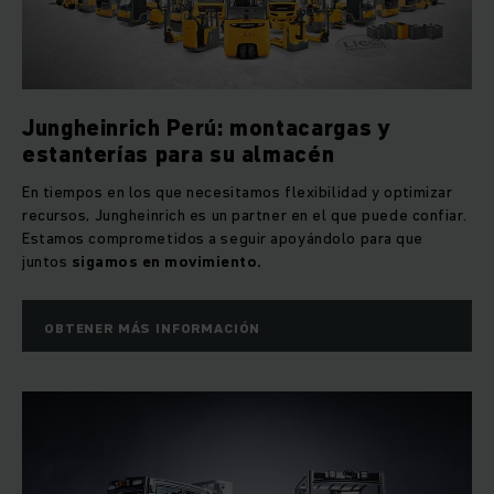
apiladores eléctricos retráctiles nuevos y usados, el
reacondicionamiento y la venta de montacargas de ocasión,
así como en el negocio de mantenimiento, reparación y
recambios. En combinación con nuestra amplia oferta de
servicios financieros, somos capaces de atender todo el
Jungheinrich Perú: montacargas y
ciclo de vida de un producto.
estanterías para su almacén
En tiempos en los que necesitamos flexibilidad y optimizar
recursos, Jungheinrich es un partner en el que puede confiar.
Estamos comprometidos a seguir apoyándolo para que
juntos
sigamos en movimiento.
OBTENER MÁS INFORMACIÓN