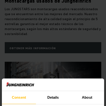
Montacargas usados de Jungheinrich
Los JUNGSTARS son montacargas usados reacondicionados
que se encuentran entre las mejores del mercado. Nuestro
reacondicionamiento de alta calidad según el principio de 5
estrellas garantiza el mejor estado técnico de los
montacargas, según los más altos estándares de seguridad y
sostenibilidad.
OBTENER MÁS INFORMACIÓN
Consent
Details
About