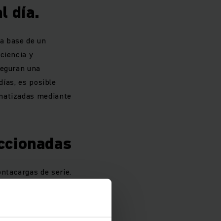
l día.
la base de un
ciencia y
seguran una
días, es posible
omatizadas mediante
ccionadas
ntacargas de serie.
 correspondientes
lmente fiables y