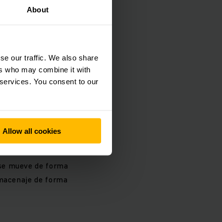
About
se our traffic. We also share
 así su almacén de
ers who may combine it with
 services. You consent to our
 aumento del
houseNAVIGATION
Allow all cookies
icionamiento
 se mueve de forma
lmacenaje de forma