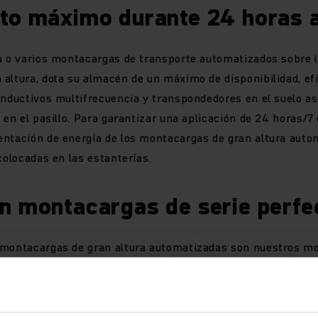
to máximo durante 24 horas a
a o varios montacargas de transporte automatizados sobre 
altura, dota su almacén de un máximo de disponibilidad, efi
inductivos multifrecuencia y transpondedores en el suelo a
 en el pasillo. Para garantizar una aplicación de 24 horas/7 
entación de energía de los montacargas de gran altura aut
 colocadas en las estanterías.
n montacargas de serie perfe
 montacargas de gran altura automatizadas son nuestros mo
 contrastados en múltiples ocasiones se completan con los
icos. El resultado son vehículos autoguiados (AGV) especia