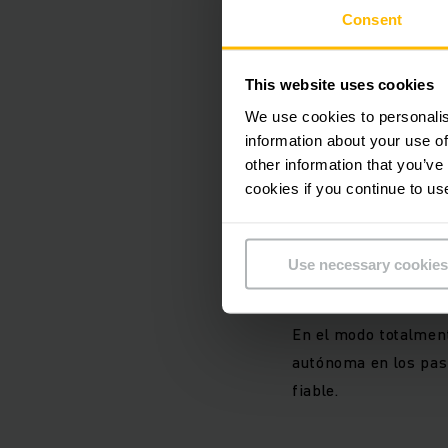
eficientes para sus 
Consent
Gradualme
This website uses cookies
We use cookies to personalis
Puede también autom
information about your use of
pasillos estrechos
other information that you’ve
cookies if you continue to us
de forma viable y so
rendimiento en el d
premiada en múltipl
Use necessary cookies
Facilita el trabajo 
milimétricos ante la
En el modo totalmen
autónoma en los pasi
fiable.