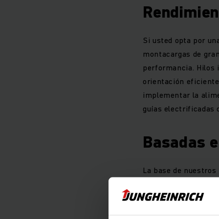
Rendimien
Si usted opta por un
montacargas de gran 
performancia. Hilos 
orientación eficiente
implementar la alim
guías electrificadas
Basadas e
La base de nuestros
Estos montacargas
estándar probados y
componentes automát