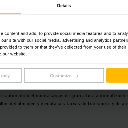
tareas de almacenamiento en grandes alturas de elevación.
Details
nte automatizable
e content and ads, to provide social media features and to analy
atizar sus montacargas manuales gradualmente equipando
 our site with our social media, advertising and analytics partn
 provided to them or that they’ve collected from your use of their
e our website.
stenible. En el caso de una semiautomatización, alcanza un
espacho de mercancías de un 25 % gracias a nuestra ware
es ocasiones.
 only
Customize
de sus conductores y se ocupa de una aproximación y un pos
 ubicación.
te automático el montacargas de gran altura automatizado
llos del almacén y ejecuta sus tareas de transporte y de a