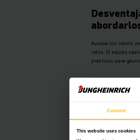
Desventaj
abordarlo
Aunque los robots mó
retos. El equipo ope
prácticas para gesti
RETO
Elevada inversión i
Consent
This website uses cookies