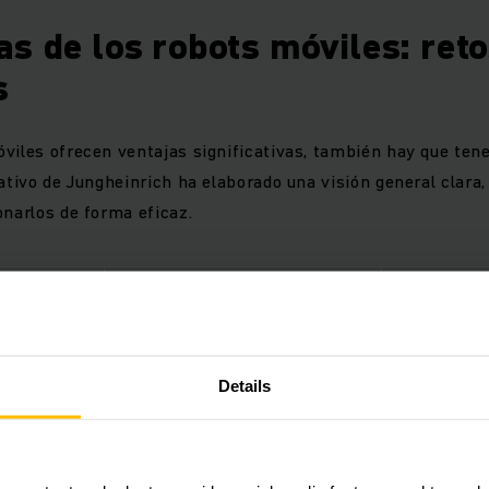
as de los robots móviles: ret
s
viles ofrecen ventajas significativas, también hay que tene
rativo de Jungheinrich ha elaborado una visión general clara,
onarlos de forma eficaz.
DESCRIPCIÓN
CÓMO MITI
Automatizac
Los costes de adquisición y
opciones de
nicial
puesta en marcha pueden ser
Details
planificaci
considerables
retorno de 
La integración con los