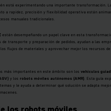
acén está experimentando una importante transformación. L
to a rapidez, precisión y flexibilidad operativa están anim
cesos manuales tradicionales.
están desempeñando un papel clave en esta transformació
as de transporte y preparación de pedidos, ayudan a las emp
r los flujos de materiales y aprovechar mejor los recursos d
ías más importantes en este ámbito son los
vehículos guia
AGV)
y los
robots móviles autónomos (AMR)
. Esta guía ex
stemas y le ayuda a determinar qué solución se adapta mejor
lmacenes.
e los robots móviles