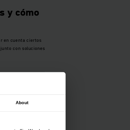
os y cómo
r en cuenta ciertos
 junto con soluciones
GARLO
ión por fases,
 financiación y
About
ón basada en el
la inversión