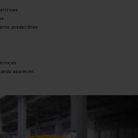
etitivas
as
ento predecibles
écnicas
uando aparecen