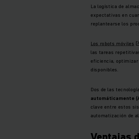
La logística de alm
expectativas en cuan
replantearse los pro
Los robots móviles
las tareas repetitiv
eficiencia, optimiza
disponibles.
Dos de las tecnolog
automáticamente (
clave entre estos si
automatización de a
Ventajas d