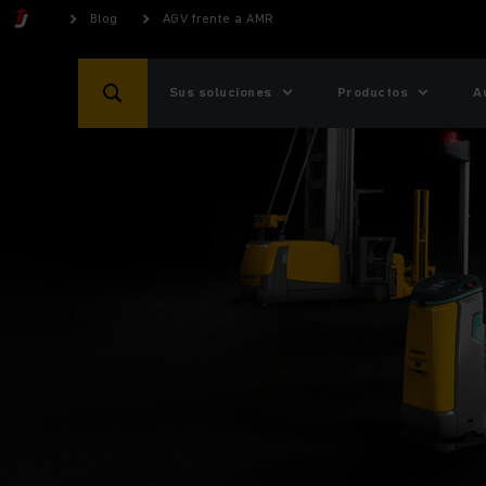
Blog
AGV frente a AMR
Sus soluciones
Productos
A