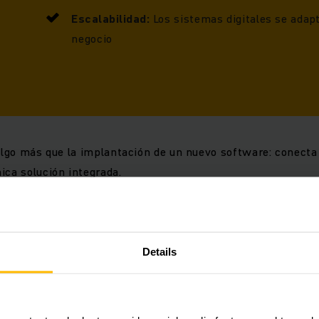
Escalabilidad:
Los sistemas digitales se adapt
negocio
 algo más que la implantación de un nuevo software: conect
ica solución integrada.
ción de su almacén en cinco p
ados
Details
igital exitosa del almacén se basa en una hoja de ruta clara