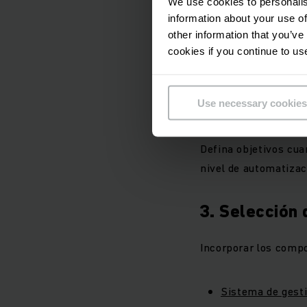
We use cookies to personalis
1. Evaluación 
information about your use of
other information that you’ve
Analizar todos los pr
cookies if you continue to us
Identificar los cuello
Use necessary cookies
2. Estrategia 
Defina objetivos cua
nivel de automatizac
3. Selección 
Incorporar los compo
Sistema de gest