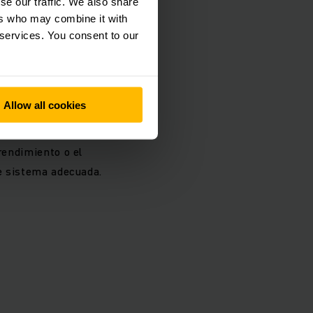
se our traffic. We also share
ers who may combine it with
 services. You consent to our
ctura informática.
ables.
Allow all cookies
rendimiento o el
de sistema adecuada.