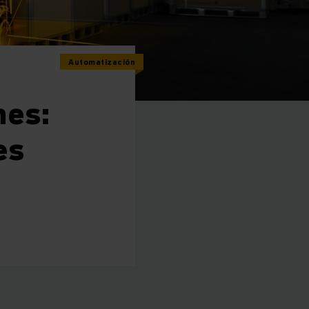
Automatización
nes:
es