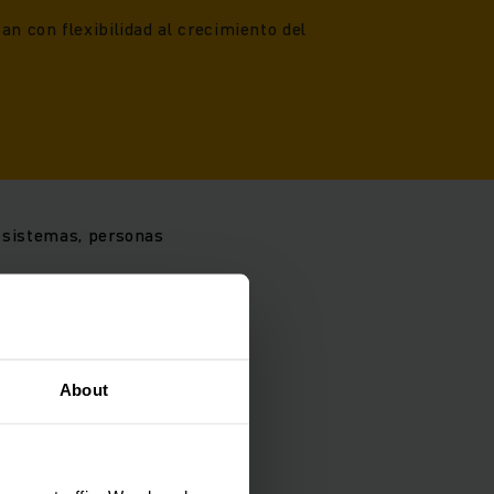
an con flexibilidad al crecimiento del
a sistemas, personas
asos
About
.