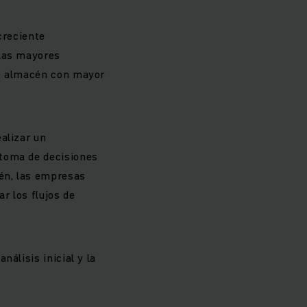
creciente
 las mayores
de almacén con mayor
alizar un
 toma de decisiones
cén, las empresas
r los flujos de
álisis inicial y la