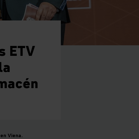
as ETV
la
lmacén
 en Viena.