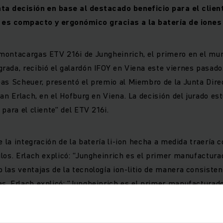
a decisión en base al destacado beneficio para el clien
es compacto y ergonómico gracias a la batería de iones d
ontacargas ETV 216i de Jungheinrich, el primero en el mund
ada, recibió el galardón IFOY en Viena este viernes pasado.
as Scheuer, presentó el premio al Miembro de la Junta Dire
an Erlach, en el Hofburg en Viena. La decisión del jurado es
para el cliente” del ETV 216i.
e la integración de la batería li-ion hecha a medida traería
los. Erlach explicó: “Jungheinrich es el primer manufacturad
las ventajas de la tecnología ion-litio de manera consisten
. Erlach explicó: “Jungheinrich es el primer manufacturador
ventajas de la tecnología ion-litio de manera consistente e
. La batería de ion-litio integrada, hace del ETV 216i el m