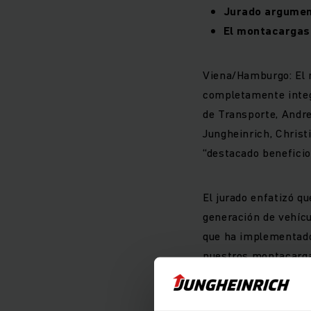
Jurado argument
El montacargas 
Viena/Hamburgo: El m
completamente integr
de Transporte, Andre
Jungheinrich, Christi
“destacado beneficio 
El jurado enfatizó qu
generación de vehícu
que ha implementado 
nuestros montacargas
ha implementado las 
nuestros montacargas