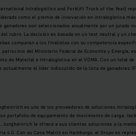
ternational Intralogistics and Forklift Truck of the Year) r
iderado como el premio de innovación en intralogística má
os ganadores son seleccionados anualmente por un jurado i
 del rubro. La decisión es basada en un test neutral y un ch
bas comparan a los finalistas con su competencia específi
l patrocinio del Ministerio Federal de Economía y Energía, e
o de Material e Intralogística en el VDMA. Con un total de 
 actualmente el líder indiscutido de la lista de ganadores IF
gheinrich es uno de los proveedores de soluciones intralogís
so portafolio de equipamiento de movimiento de carga, rac
s, Jungheinrich le ofrece a sus clientes soluciones a la medi
tria 4.0. Con su Casa Matriz en Hamburgo, el Grupo es repre