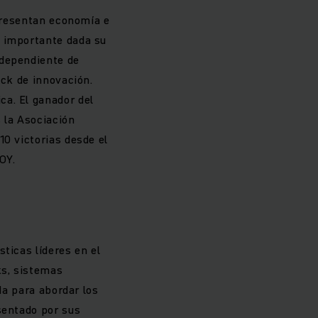
epresentan economía e
s importante dada su
ndependiente de
eck de innovación.
ca. El ganador del
s la Asociación
10 victorias desde el
OY.
ticas líderes en el
ks, sistemas
da para abordar los
sentado por sus