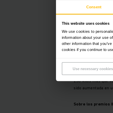
compacto y con mejor
Consent
mayor ergonomía, man
las ventajas de la te
generación de monta
This website uses cookies
We use cookies to personalis
information about your use of
Gracias a la batería 
other information that you’ve
mismo ofrece una may
cookies if you continue to us
operadores mucha más
particularmente amig
también logra una p
Use necessary cookies
convencionales. El E
230 kilos más que ve
sido aumentada en un
Sobre los premios 