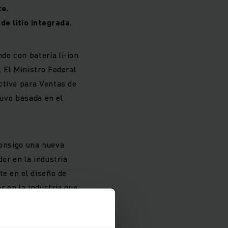
te.
e litio integrada.
o con batería li-ion
 El Ministro Federal
ctiva para Ventas de
tuvo basada en el
 consigo una nueva
or en la industria
te en el diseño de
 en la industria que
n el diseño de
ontacarga más