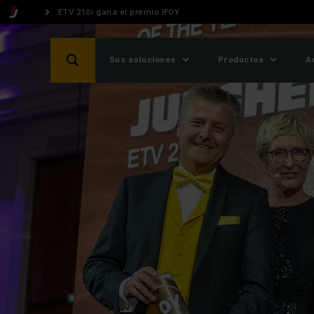
ETV 216i gana el premio IFOY
Sus soluciones
Productos
A