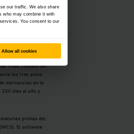
zación, sino también
se our traffic. We also share
. “Los dos
ers who may combine it with
tros, viajan en
 services. You consent to our
 proyectos de
Allow all cookies
uido el elevador de
as finas, cuidado del
necta los tres pisos
 de mercancías en la
e 220 días al año y
s materias primas del
 (WCS). El software