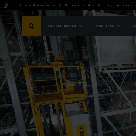
Nuestra empresa
Prensa / eventos
Jungheinrich con
Sus soluciones
Productos
A