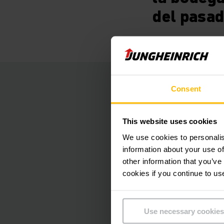
del pasad
Procesos 
Consent
El sistema de gestió
This website uses cookies
sistema de asistenc
We use cookies to personalis
rentabilidad y fiabil
information about your use of
almacenamiento, se 
other information that you’ve
del pasado.
cookies if you continue to us
El procedimiento de
Use necessary cookies
Jungheinrich. Los b