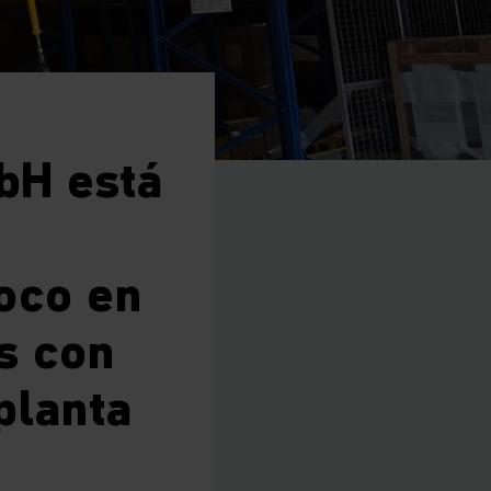
bH está
foco en
s con
planta