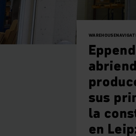
WAREHOUSENAVIGATI
Eppend
abrien
producc
sus pri
la cons
en Leip