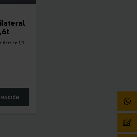
ilateral
,6t
léctrico 1,0 -
RMACIÓN