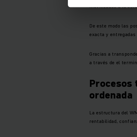
movilizados a la est
De este modo las pos
exacta y entregada
Gracias a transponder
a través de el termin
Procesos 
ordenada
La estructura del W
rentabilidad, confia