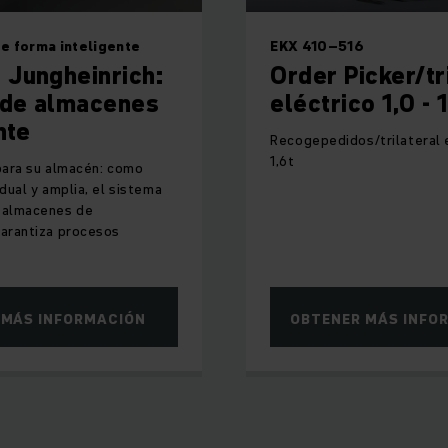
e forma inteligente
EKX 410–516
Jungheinrich:
Order Picker/tr
 de almacenes
eléctrico 1,0 - 1
nte
Recogepedidos/trilateral e
1,6t
 para su almacén: como
idual y amplia, el sistema
 almacenes de
garantiza procesos
 MÁS INFORMACIÓN
OBTENER MÁS INFO