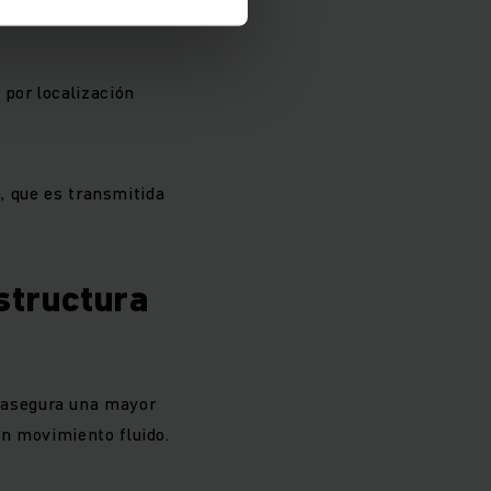
 por localización
n, que es transmitida
structura
 asegura una mayor
n movimiento fluido.