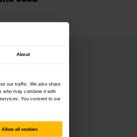
About
 interface y el
enible la
se our traffic. We also share
posiciones de
ers who may combine it with
rios son una cosa
 services. You consent to our
r el WMS de
Allow all cookies
os antes de ser