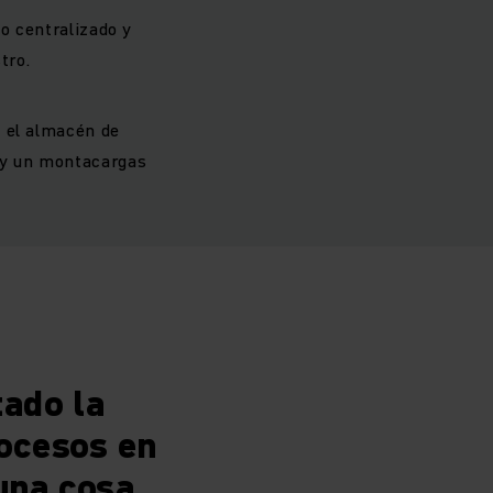
do centralizado y
tro.
n el almacén de
 y un montacargas
tado la
rocesos en
 una cosa