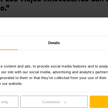
o."
continuamente fiables
Details
n de almacenes de Jungheinrich con middleware, la logistics
ia warehouseNAVIGATION han incrementado de manera sost
e content and ads, to provide social media features and to analy
idad de los procesos en la bodega. Al optimizar la ruta a las 
 our site with our social media, advertising and analytics partn
ahorra una enorme cantidad de tiempo y los viajes innecesa
 provided to them or that they’ve collected from your use of their
e our website.
 transporte de dos etapas es completamente controlado po
 only
Customize
ienes entrantes son escaneados inmediatamente y registrad