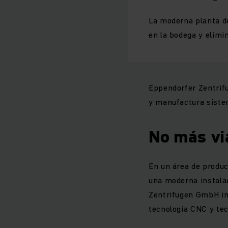
La moderna planta d
en la bodega y elimi
Eppendorfer Zentrifu
y manufactura sistem
No más vi
En un área de produc
una moderna instalac
Zentrifugen GmbH im
tecnología CNC y tec