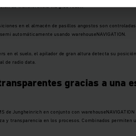
ación de transferencia vía grúa reach.
iciones en el almacén de pasillos angostos son controladas
s semi automáticamente usando warehouseNAVIGATION.
s en el suelo, el apilador de gran altura detecta su posició
al de radio data.
transparentes gracias a una e
MS de Jungheinrich en conjunto con warehouseNAVIGATION
nza y transparencia en los procesos. Combinados permiten u