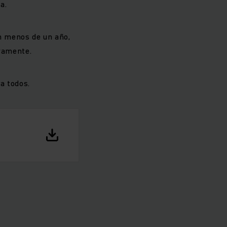
5a.
en menos de un año,
ivamente.
a todos.