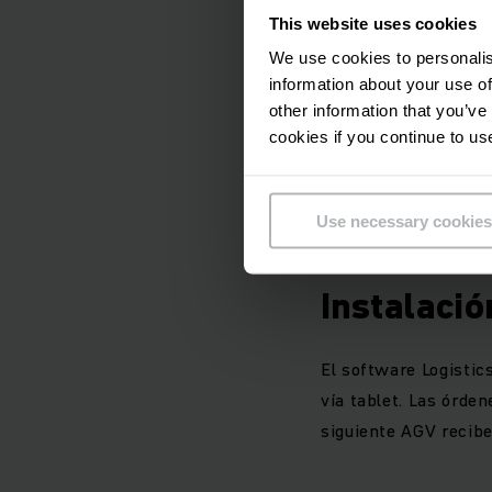
This website uses cookies
operación flexible c
We use cookies to personalis
information about your use of
El AGVS de Jungheinr
other information that you’ve
Navegación láser pe
cookies if you continue to us
recolección y pick up
Use necessary cookies
Todos los vehículos 
Instalació
El software Logistic
vía tablet. Las órden
siguiente AGV recib