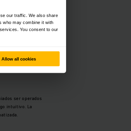
se our traffic. We also share
ers who may combine it with
hasta 1.5 toneladas.
 services. You consent to our
s estaciones de
Allow all cookies
uiados ser operados
o intuitivo. La
matizada.