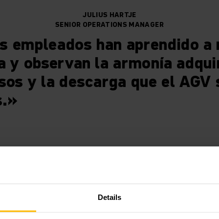
JULIUS HARTJE
SENIOR OPERATIONS MANAGER
s empleados han aprendido a
a y observan la armonía adqui
sos y la descarga que el AGV
s.»
sos automatizados liberan car
Details
uelto este problema con un sistema de vehículos autoguiado