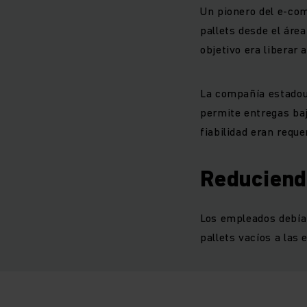
Un pionero del e-co
pallets desde el áre
objetivo era liberar
La compañía estadou
permite entregas ba
fiabilidad eran requ
Reduciend
Los empleados debían
pallets vacíos a las