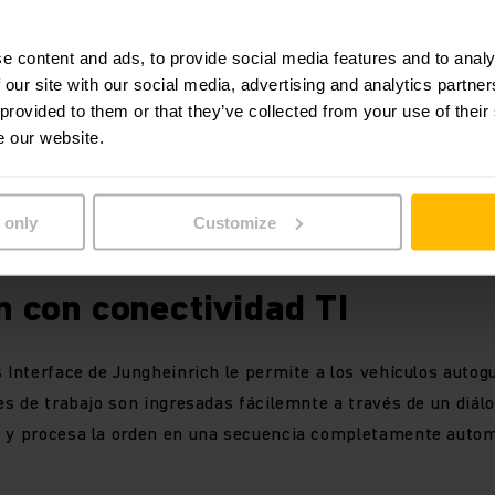
on vehículos manuales.
e content and ads, to provide social media features and to analy
 our site with our social media, advertising and analytics partn
ich consiste en cinco ERC 215a autoguiados para cargas de 
 provided to them or that they’ve collected from your use of their
rmite un acercamiento preciso y operación automática de la
e our website.
.
 only
Customize
tienen escáners y sensores de protección.
n con conectividad TI
s Interface de Jungheinrich le permite a los vehículos autog
es de trabajo son ingresadas fácilemnte a través de un diálog
e y procesa la orden en una secuencia completamente auto