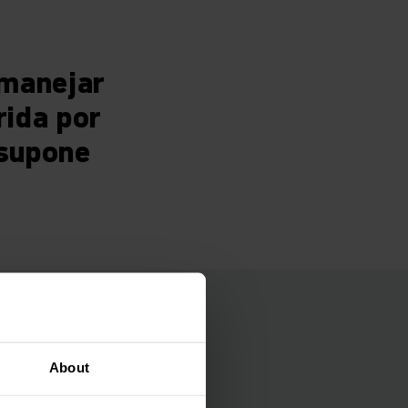
 manejar
rida por
 supone
ga de
About
s (AGVS) en una