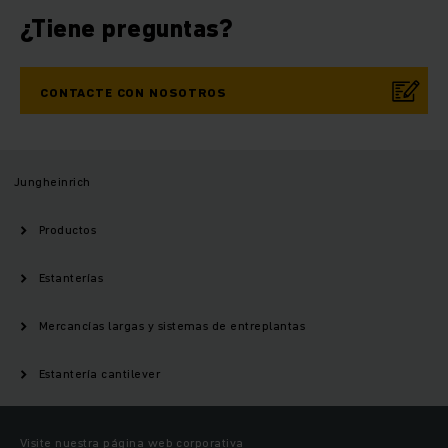
¿Tiene preguntas?
CONTACTE CON NOSOTROS
Jungheinrich
Productos
Estanterías
Mercancías largas y sistemas de entreplantas
Estantería cantilever
Visite nuestra página web corporativa