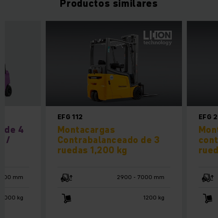
Productos similares
EFG 112
EFG 
a de 4
Montacargas
Mon
0 /
Contrabalanceado de 3
cont
ruedas 1,200 kg
rued
4800 mm
2900 - 7000 mm
 3000 kg
1200 kg