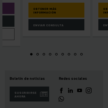
OBTENER MÁS
OB
INFORMACIÓN
IN
ENVIAR CONSULTA
EN
VA
Boletín de noticias
Redes sociales
SUSCRIBIRSE
AHORA