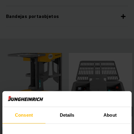
Bandejas portaobjetos
Consent
Details
About