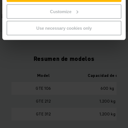
Customize
Use necessary cookies only
Resumen de modelos
Model
Capacidad de carga
GTE 106
600 kg
GTE 212
1,200 kg
GTE 312
1,200 kg