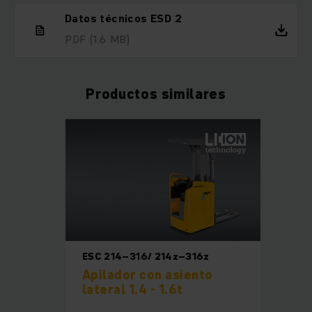
Datos técnicos ESD 2
PDF
(1.6 MB)
Productos similares
ESC 214–316/ 214z–316z
Apilador con asiento
lateral 1.4 - 1.6t