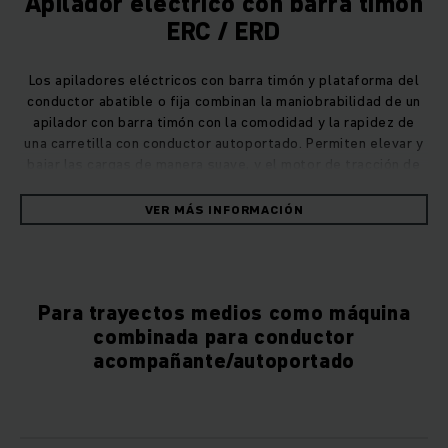
Apilador eléctrico con barra timón
ERC / ERD
Los apiladores eléctricos con barra timón y plataforma del
conductor abatible o fija combinan la maniobrabilidad de un
apilador con barra timón con la comodidad y la rapidez de
una carretilla con conductor autoportado. Permiten elevar y
bajar las cargas de manera suave, y el motor de tracción de
corriente trifásica garantiza la mejor aceleración y eficiencia.
VER MÁS INFORMACIÓN
Preparada también para una aplicación
totalmente automatizada
Por medio de componentes de automatización inteligentes,
Para trayectos medios como máquina
nuestras carretillas de serie de probada eficacia se
combinada para conductor
convierten en vehículos autoguiados (AGV). En interacción
acompañante/autoportado
con un software inteligente, garantiza la viabilidad del
almacén en el futuro, dinamiza los procesos y alcanza un
nuevo nivel de eficiencia. Como socio competente de
automatización planificamos y realizamos los vehículos