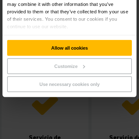
may combine it with other information that you’ve
provided to them or that they’ve collected from your use
Sus ventajas:
of their services. You consent to our cookies if you
continue to use our website.
Mantenimiento de la liquidez y seguridad de
planificación gracias a cuotas mensuales constantes
Las cuotas de leasing se pueden desgravar
Allow all cookies
completamente en la cuenta de pérdidas y ganancias
Posibilidad de adquisición de la propiedad al finalizar el
contrato
Customize
Use necessary cookies only
Servicio de
Servicio d