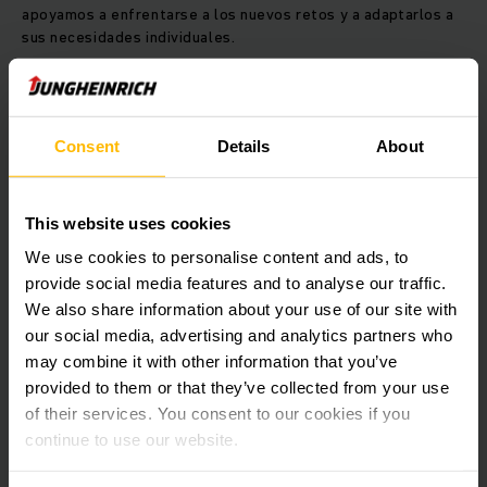
apoyamos a enfrentarse a los nuevos retos y a adaptarlos a
sus necesidades individuales.
Descubra más detalles de los accesorios
originales y montajes posteriores de
Jungheinrich. Póngase ahora en contacto con
Consent
Details
About
nosotros.
This website uses cookies
CONTACTAR
We use cookies to personalise content and ads, to
provide social media features and to analyse our traffic.
We also share information about your use of our site with
Montaje posterior de iones de litio
our social media, advertising and analytics partners who
may combine it with other information that you’ve
Como pionero en el sector intralogístico con su propia
provided to them or that they’ve collected from your use
investigación, desarrollo y producción de baterías,
of their services. You consent to our cookies if you
Jungheinrich le ofrece toda la competencia en el sector de
la tecnología de iones de litio de un solo proveedor.
continue to use our website.
Reequipe su apilador con baterías de iones de litio e
incremente con ello los periodos operativos gracias a la