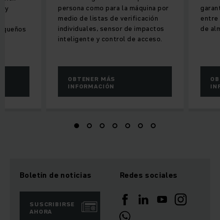
persona como para la máquina por
garan
e y
medio de listas de verificación
entre
l
individuales, sensor de impactos
de al
pequeños
inteligente y control de acceso.
OBTENER MÁS
OB
INFORMACIÓN
IN
Boletín de noticias
Redes sociales
SUSCRIBIRSE
AHORA