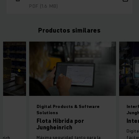
PDF
(1.6 MB)
Productos similares
Digital Products & Software
Inter
Solutions
Jungh
Flota Híbrida por
Inte
Jungheinrich
Digita
Máxima seguridad tanto para la
fácile
nrich