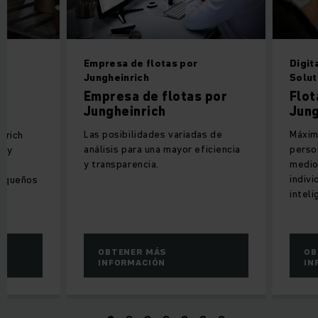
Empresa de flotas por
Digit
Jungheinrich
Solut
Empresa de flotas por
Flot
Jungheinrich
Jung
Las posibilidades variadas de
Máxim
nrich
análisis para una mayor eficiencia
perso
e y
y transparencia.
medio 
l
indiv
pequeños
inteli
OBTENER MÁS
OB
INFORMACIÓN
IN