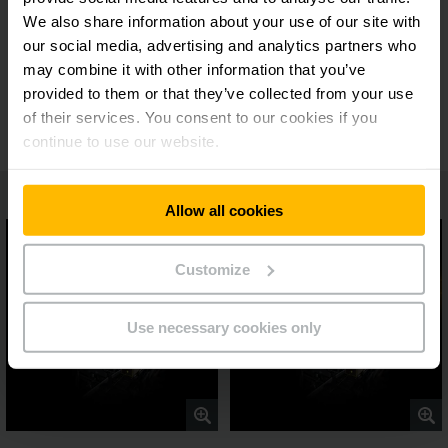
con sistema de información
We also share information about your use of our site with
our social media, advertising and analytics partners who
may combine it with other information that you’ve
Monitorización para los componentes
provided to them or that they’ve collected from your use
controlados del almacén
of their services. You consent to our cookies if you
continue to use our website.
Allow all cookies
Customize
Use necessary cookies only