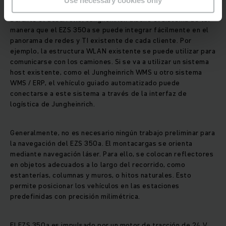
Durante el desarrollo, Jungheinrich diseñó el sistema de tal
manera que el EZS 350a se puede integrar fácilmente en el
panorama de redes y TI existente de cada cliente. Por
ejemplo, la estructura WLAN existente se puede utilizar para
comunicarse con los camiones. Si se va a utilizar un sistema
host existente, como el Jungheinrich WMS u otro sistema
WMS / ERP, el vehículo guiado automatizado puede
conectarse a este sistema a través de la interfaz de
logística de Jungheinrich.
Generalmente, no es necesario ningún trabajo preliminar para
la navegación del EZS 350a. El montacargas se orienta
mediante navegación láser. Para ello, se colocan reflectores
en objetos adecuados a lo largo del recorrido, como
estanterías, columnas y muros, o hitos naturales. Esto
permite posicionar los vehículos en las estaciones
predefinidas con precisión milimétrica.
El EZS 350a es impulsado por un motor de tracción de 24 V