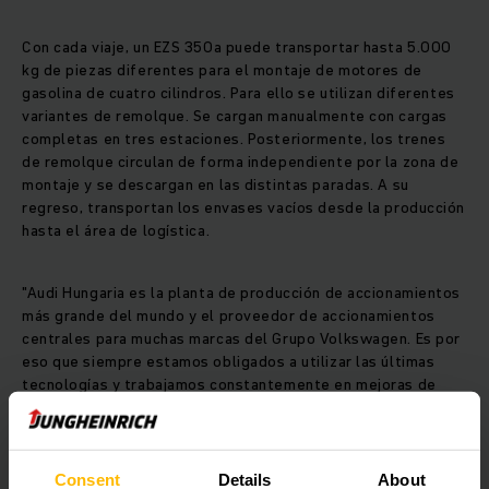
Con cada viaje, un EZS 350a puede transportar hasta 5.000
kg de piezas diferentes para el montaje de motores de
gasolina de cuatro cilindros. Para ello se utilizan diferentes
variantes de remolque. Se cargan manualmente con cargas
completas en tres estaciones. Posteriormente, los trenes
de remolque circulan de forma independiente por la zona de
montaje y se descargan en las distintas paradas. A su
regreso, transportan los envases vacíos desde la producción
hasta el área de logística.
"Audi Hungaria es la planta de producción de accionamientos
más grande del mundo y el proveedor de accionamientos
centrales para muchas marcas del Grupo Volkswagen. Es por
eso que siempre estamos obligados a utilizar las últimas
tecnologías y trabajamos constantemente en mejoras de
eficiencia y optimizaciones de procesos. En nuestro en el
sitio, promovemos tanto la producción 'inteligente' como la
logística 'inteligente'. En este contexto, la automatización
de nuestros procesos logísticos es un paso importante que
Consent
Details
About