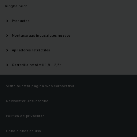
Jungheinrich
Productos
Montacargas industriales nuevos
Apiladores retráctiles
Carretilla retráctil 1,8 - 2,5t
Visite nuestra página web corporativa
Newsletter Unsubscribe
Política de privacidad
Condiciones de uso