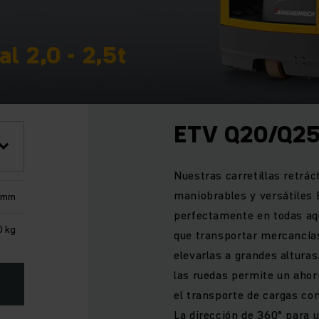
l 2,0 - 2,5t
ETV Q20/Q2
Nuestras carretillas retrác
maniobrables y versátiles
0 mm
perfectamente en todas aqu
0 kg
que transportar mercancías
elevarlas a grandes alturas
las ruedas permite un aho
el transporte de cargas co
La dirección de 360° para 