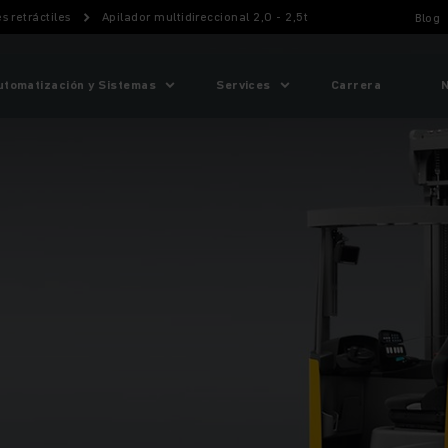
s retráctiles
Apilador multidireccional 2,0 - 2,5t
Blog
utomatización y Sistemas
Services
Carrera