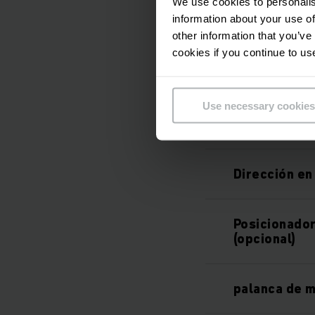
We use cookies to personalis
information about your use of
Mayor segur
other information that you’ve
cookies if you continue to us
Numerosos s
Use necessary cookies
Pantalla de 
Dirección en
Posicionador
(opcional)
palanca de 