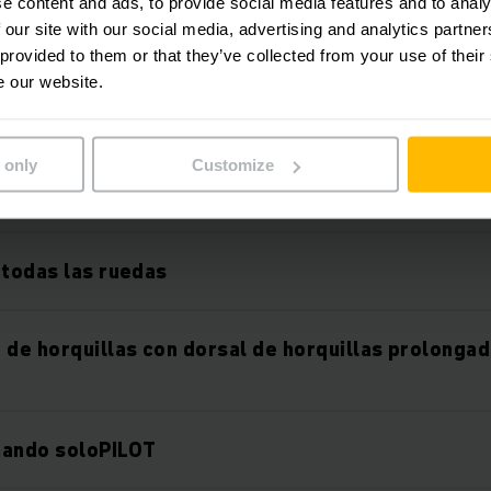
e content and ads, to provide social media features and to analy
 our site with our social media, advertising and analytics partn
idad
 provided to them or that they’ve collected from your use of their
e our website.
istemas de asistencia y opciones
 only
Customize
4 pulgadas a todo color
 todas las ruedas
 de horquillas con dorsal de horquillas prolonga
mando soloPILOT