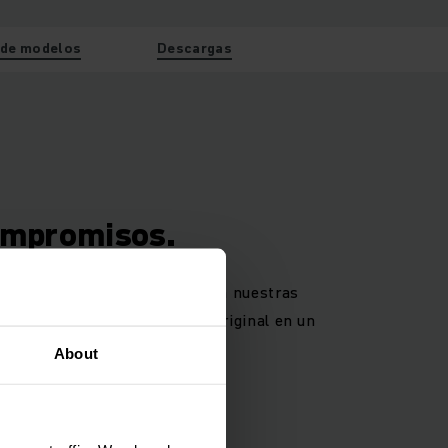
de modelos
Descargas
ompromisos.
a 8 años de alto rendimiento en nuestras
zamos volver a su tecnología original en un
About