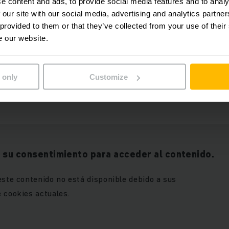
e content and ads, to provide social media features and to analy
 our site with our social media, advertising and analytics partn
 provided to them or that they’ve collected from your use of their
e our website.
Ventajas
 only
Customize
 su consentimiento para acceder al contenido.
este contenido no está disponible debido a sus
 cookies actuales.