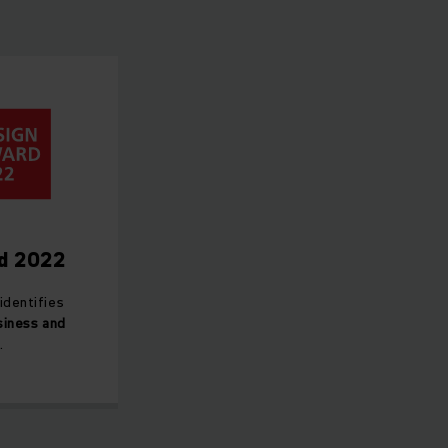
rd 2022
identifies
siness and
e
.