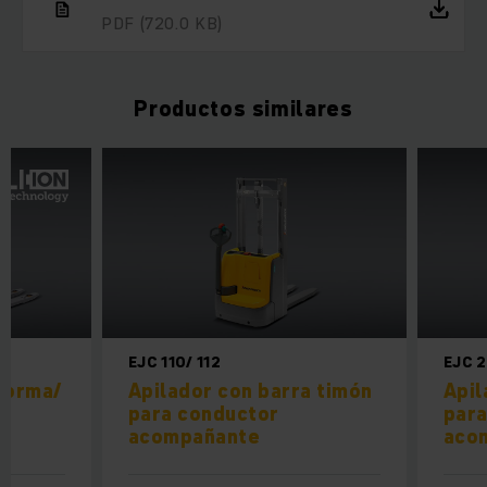
PDF
(720.0 KB)
Productos similares
EJC 110/ 112
EJC 
forma/
Apilador con barra timón
Apil
t
para conductor
para
acompañante
aco