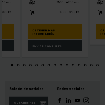
1660 mm
2500 - 4700 mm
2000 kg
1000 - 1200 kg
OBTENER MÁS
OB
INFORMACIÓN
IN
ENVIAR CONSULTA
Boletín de noticias
Redes sociales
SUSCRIBIRSE