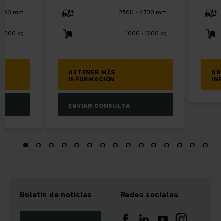
1660 mm
2500 - 4700 mm
2000 kg
1000 - 1200 kg
OBTENER MÁS
OB
INFORMACIÓN
IN
ENVIAR CONSULTA
Boletín de noticias
Redes sociales