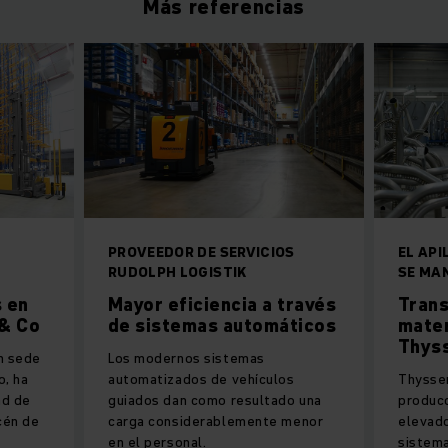
Más referencias
PROVEEDOR DE SERVICIOS
EL AP
RUDOLPH LOGISTIK
SE MAN
 en
Mayor eficiencia a través
Trans
 & Co
de sistemas automáticos
mater
Thys
n sede
Los modernos sistemas
o, ha
automatizados de vehículos
Thysse
ad de
guiados dan como resultado una
producc
cén de
carga considerablemente menor
elevado
en el personal.
sistema