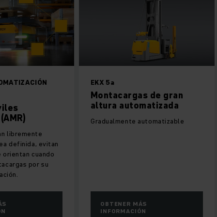
INICIE LA AUTOMATIZACIÓN
EKX 5a
AHORA
Montacargas de 
altura automatiz
Robots móviles
autónomos (AMR)
Gradualmente automati
Los AMR navegan libremente
dentro de un área definida, evitan
obstáculos y se orientan cuando
recogen un portacargas por su
posición y alineación.
OBTENER MÁS
OBTENER MÁS
INFORMACIÓN
INFORMACIÓN