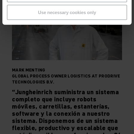
Use necessary cookies only
MARK MENTING
GLOBAL PROCESS OWNER LOGISTICS AT PRODRIVE
TECHNOLOGIES B.V.
“Jungheinrich suministra un sistema
completo que incluye robots
móviles, carretillas, estanterías,
software y la conexión a nuestro
sistema. Disponemos de un sistema
flexible, productivo y escalable que