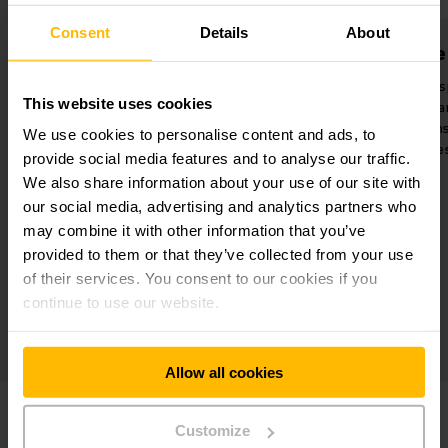
Consent
Details
About
Seguro de calidad
Ope
Robots móviles disponibles las 24
This website uses cookies
sta 80
horas del día para mejorar la
automát
 un
calidad y la transparencia del
iones de
We use cookies to personalise content and ads, to
e y
proceso.
para pe
provide social media features and to analyse our traffic.
omo un
24 horas 
We also share information about your use of our site with
our social media, advertising and analytics partners who
may combine it with other information that you’ve
provided to them or that they’ve collected from your use
of their services. You consent to our cookies if you
continue to use our website.
Allow all cookies
Customize